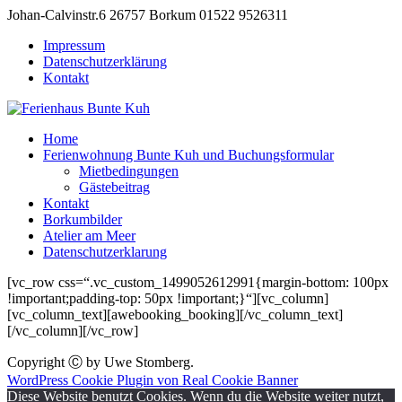
Johan-Calvinstr.6 26757 Borkum
01522 9526311
Impressum
Datenschutzerklärung
Kontakt
Home
Ferienwohnung Bunte Kuh und Buchungsformular
Mietbedingungen
Gästebeitrag
Kontakt
Borkumbilder
Atelier am Meer
Datenschutzerklarung
[vc_row css=“.vc_custom_1499052612991{margin-bottom: 100px
!important;padding-top: 50px !important;}“][vc_column]
[vc_column_text][awebooking_booking][/vc_column_text]
[/vc_column][/vc_row]
Copyright Ⓒ by Uwe Stomberg.
WordPress Cookie Plugin von Real Cookie Banner
Diese Website benutzt Cookies. Wenn du die Website weiter nutzt,