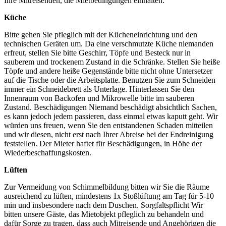
Ihre Mitreisenden, die Mietbedingungen einhalten.
Küche
Bitte gehen Sie pfleglich mit der Kücheneinrichtung und den
technischen Geräten um. Da eine verschmutzte Küche niemanden
erfreut, stellen Sie bitte Geschirr, Töpfe und Besteck nur in
sauberem und trockenem Zustand in die Schränke. Stellen Sie heiße
Töpfe und andere heiße Gegenstände bitte nicht ohne Untersetzer
auf die Tische oder die Arbeitsplatte. Benutzen Sie zum Schneiden
immer ein Schneidebrett als Unterlage. Hinterlassen Sie den
Innenraum von Backofen und Mikrowelle bitte im sauberen
Zustand. Beschädigungen Niemand beschädigt absichtlich Sachen,
es kann jedoch jedem passieren, dass einmal etwas kaputt geht. Wir
würden uns freuen, wenn Sie den entstandenen Schaden mitteilen
und wir diesen, nicht erst nach Ihrer Abreise bei der Endreinigung
feststellen. Der Mieter haftet für Beschädigungen, in Höhe der
Wiederbeschaffungskosten.
Lüften
Zur Vermeidung von Schimmelbildung bitten wir Sie die Räume
ausreichend zu lüften, mindestens 1x Stoßlüftung am Tag für 5-10
min und insbesondere nach dem Duschen. Sorgfaltspflicht Wir
bitten unsere Gäste, das Mietobjekt pfleglich zu behandeln und
dafür Sorge zu tragen, dass auch Mitreisende und Angehörigen die