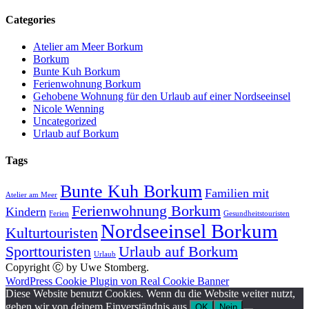
Categories
Atelier am Meer Borkum
Borkum
Bunte Kuh Borkum
Ferienwohnung Borkum
Gehobene Wohnung für den Urlaub auf einer Nordseeinsel
Nicole Wenning
Uncategorized
Urlaub auf Borkum
Tags
Bunte Kuh Borkum
Familien mit
Atelier am Meer
Ferienwohnung Borkum
Kindern
Ferien
Gesundheitstouristen
Nordseeinsel Borkum
Kulturtouristen
Sporttouristen
Urlaub auf Borkum
Urlaub
Copyright Ⓒ by Uwe Stomberg.
WordPress Cookie Plugin von Real Cookie Banner
Diese Website benutzt Cookies. Wenn du die Website weiter nutzt,
gehen wir von deinem Einverständnis aus.
OK
Nein